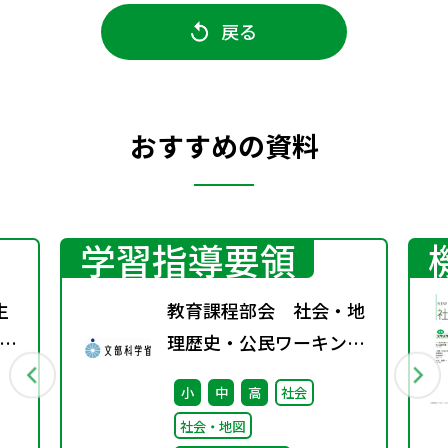
戻る
おすすめの資料
学習指導要領
生
教育課程部会 社会・地
の
理歴史・公民ワーキング
会
（第1回） 配付資料
小
中
高
社会
し
社会・地図