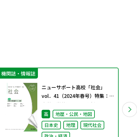
機関誌・情報誌
学
ニューサポート高校「社会」
vol．41（2024年春号）特集：
大学入学共通テスト分析
高
地歴・公民・地図
日本史
地理
現代社会
政治・経済