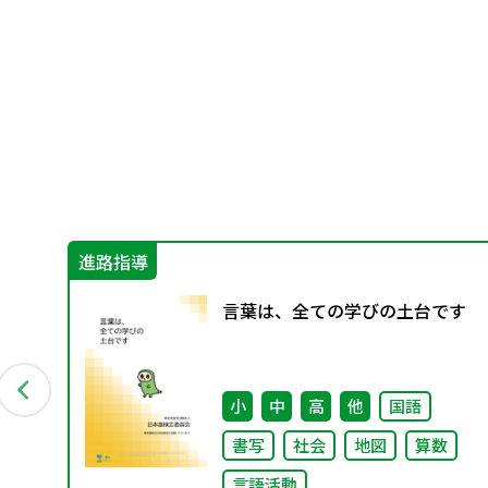
進路指導
び
言葉は、全ての学びの土台です
有
し
小
中
高
他
国語
書写
社会
地図
算数
言語活動