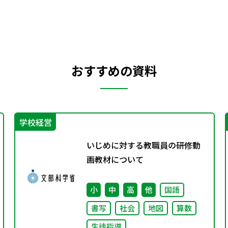
おすすめの資料
学校経営
いじめに対する教職員の研修動
画教材について
小
中
高
他
国語
書写
社会
地図
算数
生徒指導