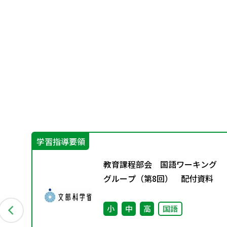
学習指導要領
グ
教育課程部会 国語ワーキング
資料
グループ（第8回） 配付資料
小
中
高
国語