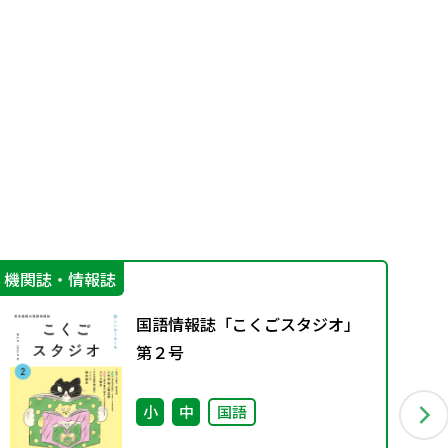
機関誌・情報誌
学
国語情報誌「こくごスタジオ」
第２号
小
中
国語