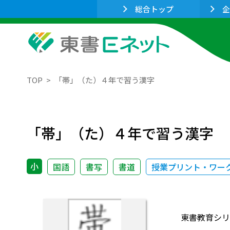
総合トップ
企
TOP
「帯」（た）４年で習う漢字
「帯」（た）４年で習う漢字
小
国語
書写
書道
授業プリント・ワー
東書教育シリ