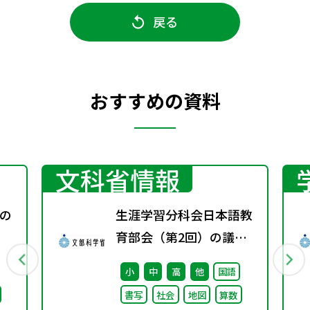
戻る
おすすめの資料
文科省情報
の
生涯学習分科会日本語教
育部会（第2回）の議事
録
小
中
高
他
国語
書写
社会
地図
算数