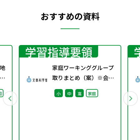
おすすめの資料
学習指導要領
地
家庭ワーキンググループ
グ
取りまとめ（案）※会議
料
後修正
図
小
中
高
家庭