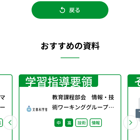
戻る
おすすめの資料
学習指導要領
マ
教育課程部会 情報・技
ー
術ワーキンググループ
（第7回）配付資料
誌
中
高
技術
情報