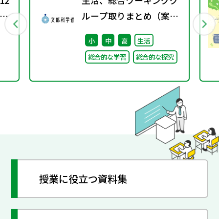
12
生活、総合ワーキンググ
川
ループ取りまとめ（案）
歌で
※会議後修正
小
中
高
生活
総合的な学習
総合的な探究
授業に役立つ資料集