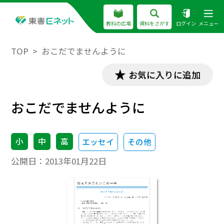
教科の広場
資料をさがす
ログイン
メニュー
TOP
おこだでませんように
お気に入りに追加
おこだでませんように
小
中
高
エッセイ
その他
公開日：
2013年01月22日