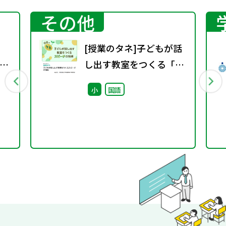
その他
[授業のタネ]子どもが話
情
し出す教室をつくる「ス
ル
ピーチ」指導アイディア
小
国語
社
：
と
～