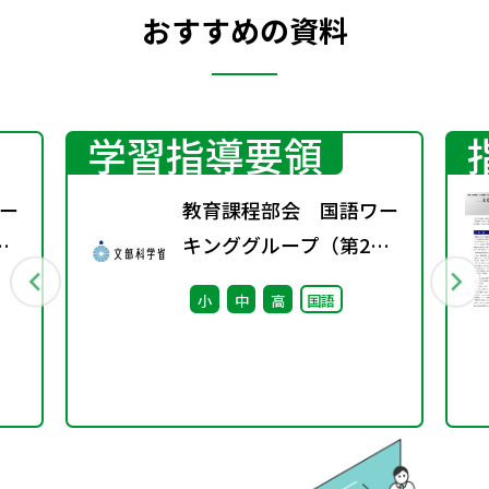
おすすめの資料
学習指導要領
ー
教育課程部会 国語ワー
キンググループ（第2
回） 配付資料
小
中
高
国語