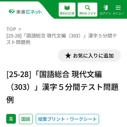
教科の広場
資料をさがす
ログイン
メニュー
TOP
[25-28]「国語総合 現代文編（303）」漢字５分間テ
スト問題例
お気に入りに追加
[25-28]「国語総合 現代文編
（303）」漢字５分間テスト問題
例
高
国語
授業プリント・ワークシート