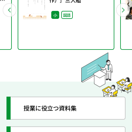
書
作）］三人組
小
国語
授業に役立つ資料集