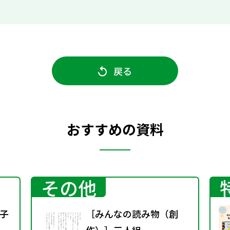
戻る
おすすめの資料
その他
子
［みんなの読み物（創