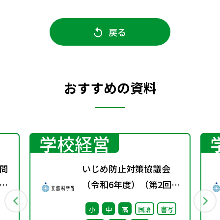
戻る
おすすめの資料
学校経営
問
いじめ防止対策協議会
め
（令和6年度）（第2回）
す
配付資料
小
中
高
国語
書写
を