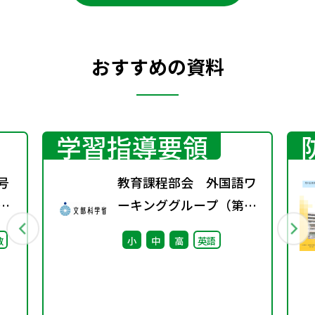
おすすめの資料
学習指導要領
号
教育課程部会 外国語ワ
期
ーキンググループ（第6
回） 配付資料
数
小
中
高
英語