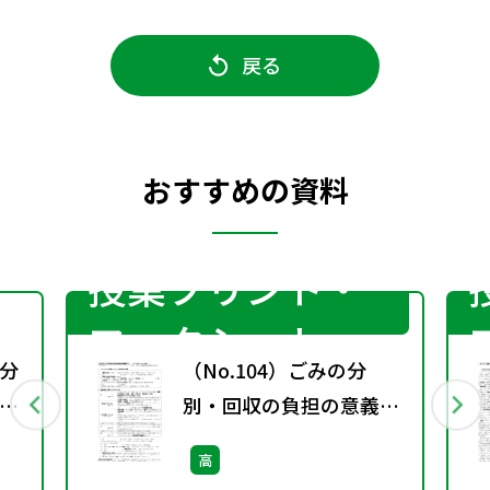
戻る
おすすめの資料
授業プリント・
ワークシート
分
（No.104）ごみの分
別・回収の負担の意義と
は？［サブ・ノート］
高