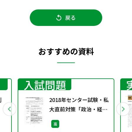
戻る
おすすめの資料
入試問題
割
2018年センター試験・私
大直前対策「政治・経
済」一問一答集
高