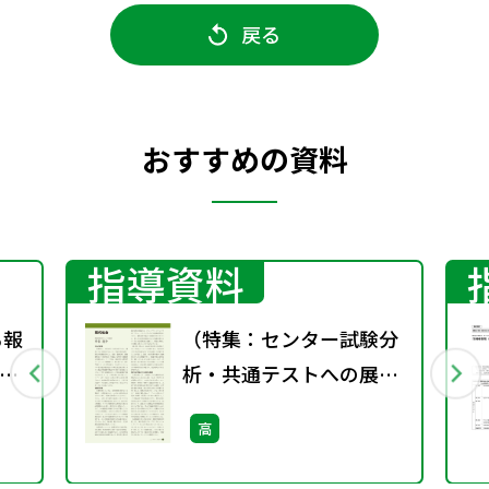
戻る
おすすめの資料
指導資料
る報
（特集：センター試験分
の
析・共通テストへの展
望）現代社会
高