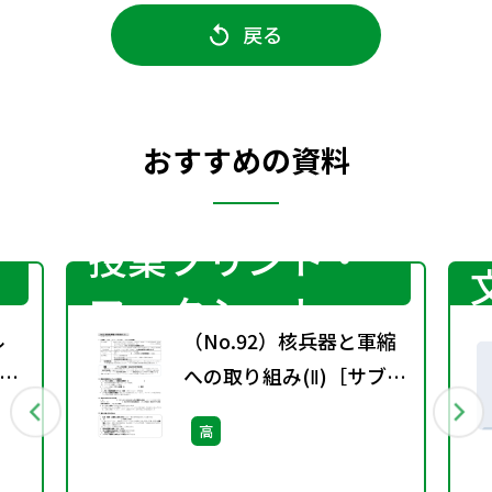
戻る
おすすめの資料
授業プリント・
ワークシート
ル
（No.92）核兵器と軍縮
）
への取り組み(Ⅱ)［サブ・
ノート］
高