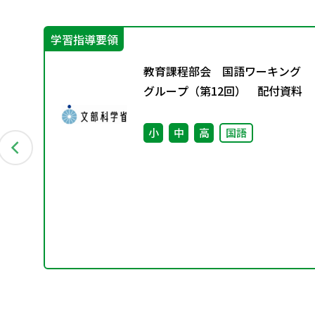
学習指導要領
な
教育課程部会 国語ワーキング
グ
グループ（第12回） 配付資料
小
中
高
国語
究