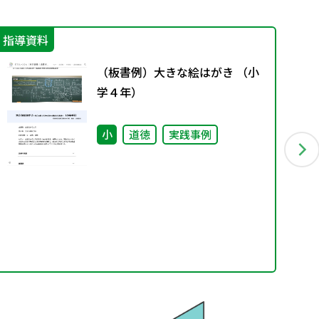
指導資料
機
（板書例）大きな絵はがき （小
学４年）
小
道徳
実践事例