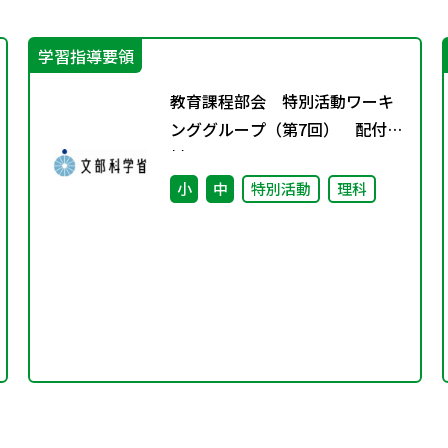
学習指導要領
教育課程部会 特別活動ワーキ
ンググループ（第7回） 配付資
料
小
中
特別活動
理科