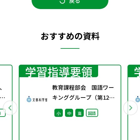
戻る
おすすめの資料
学習指導要領
、
教育課程部会 国語ワー
プ
キンググループ（第12
議
回） 配付資料
）
小
中
高
国語