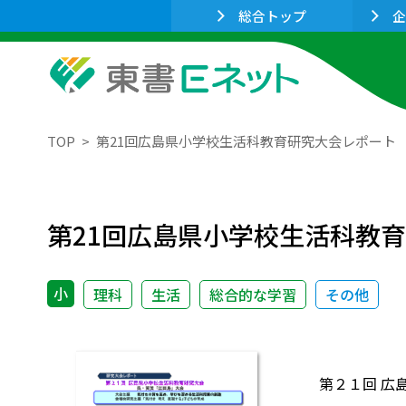
総合トップ
企
TOP
第21回広島県小学校生活科教育研究大会レポート
第21回広島県小学校生活科教
小
理科
生活
総合的な学習
その他
第２１回 広