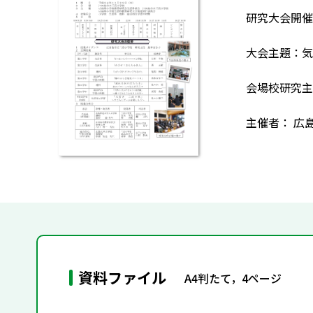
研究大会開催
大会主題：気
会場校研究主
主催者： 広
資料ファイル
A4判たて，4ページ