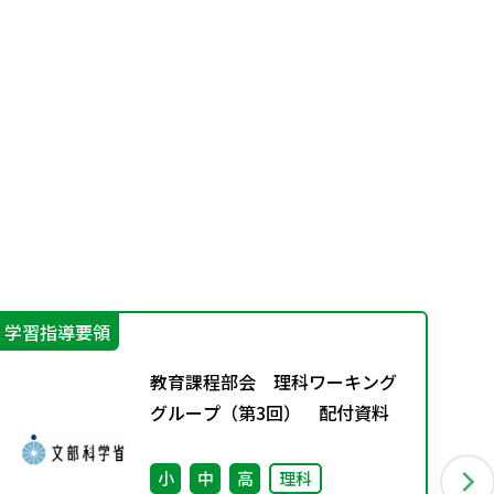
学習指導要領
学
教育課程部会 理科ワーキング
グループ（第3回） 配付資料
小
中
高
理科