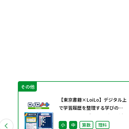
その他
【東京書籍×LoiLo】デジタル上
が
で学習履歴を整理する学びのポ
ートフォリオ「ロイログ」で活
用できる教科書準拠コンテンツ
小
中
算数
理科