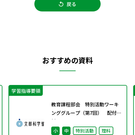
戻る
おすすめの資料
学習指導要領
教育課程部会 特別活動ワーキ
ンググループ（第7回） 配付資
料
小
中
特別活動
理科