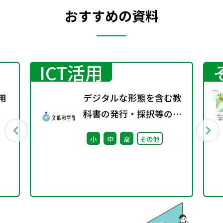
おすすめの資料
ICT活用
用
デジタルな形態を含む教
科書の発行・採択等の指
針に関する検討会議（第
小
中
高
その他
4回） 配布資料