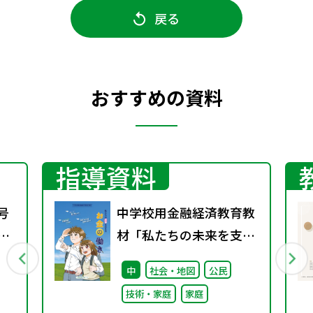
戻る
おすすめの資料
指導資料
号
中学校用金融経済教育教
期
材「私たちの未来を支え
る『お金の働き』」
中
社会・地図
公民
技術・家庭
家庭