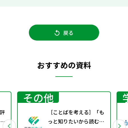
戻る
おすすめの資料
その他
評
［ことばを考える］「も
回）
っと知りたいから読む」