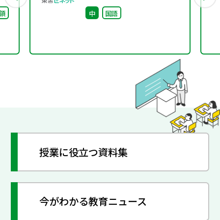
という体験〜百科事典か
領
中
国語
らはじめる、読書の入り
口〜
授業に役立つ資料集
今がわかる教育ニュース