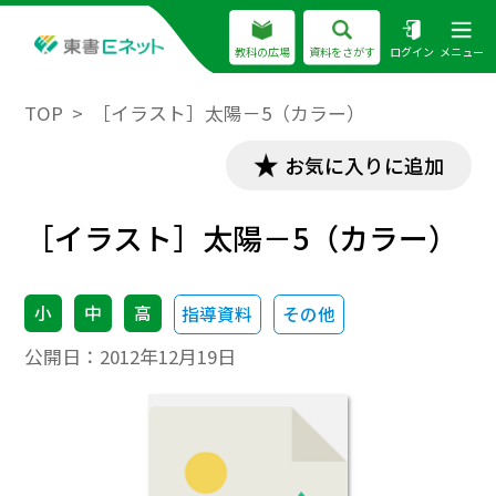
教科の広場
資料をさがす
ログイン
メニュー
TOP
［イラスト］太陽－5（カラー）
お気に入りに追加
［イラスト］太陽－5（カラー）
小
中
高
指導資料
その他
公開日：
2012年12月19日