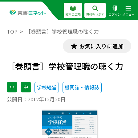
教科の広場
資料をさがす
ログイン
メニュー
TOP
［巻頭言］学校管理職の聴く力
お気に入りに追加
［巻頭言］学校管理職の聴く力
小
中
学校経営
機関誌・情報誌
公開日：
2012年12月20日