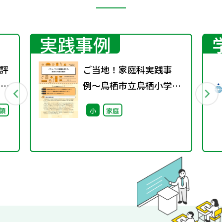
実践事例
評
ご当地！家庭科実践事
回）
例〜鳥栖市立鳥栖小学校
（佐賀県）〜
領
小
家庭