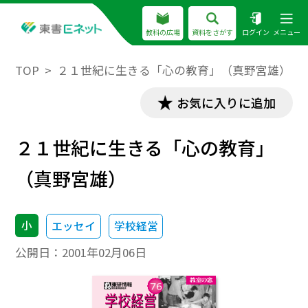
教科の広場
資料をさがす
ログイン
メニュー
TOP
２１世紀に生きる「心の教育」（真野宮雄）
お気に入りに追加
２１世紀に生きる「心の教育」
（真野宮雄）
小
エッセイ
学校経営
公開日：
2001年02月06日