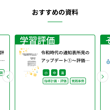
おすすめの資料
学習評価
評
令和時代の通知表所見の
回）
アップデート①～評価観
の転換から考える通知表
領
小
中
高
所見～
指導計画・評価
実践事例