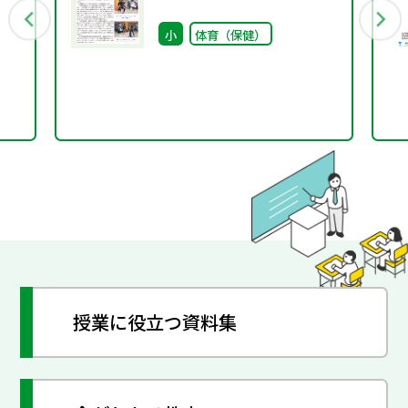
ル
小
体育（保健）
授業に役立つ資料集