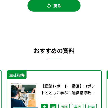
戻る
おすすめの資料
生徒指導
【授業レポート・動画】ロボッ
トとともに学ぶ！通級指導教室
での実践～コミュニケーション
力と自己肯定感を育てる～
小
中
国語
書写
社会