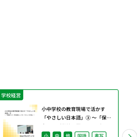
学校経営
カ
小中学校の教育現場で活かす
「やさしい日本語」③ ～「保護
者への（学校運営としての）や
さしい日本語」～
小
中
他
国語
書写