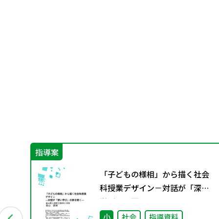
指導案
 ～
「子どもの様相」から描く社会
戦
科授業デザイン－対話が「深い
学び」の扉を開く－
小
社会
指導資料