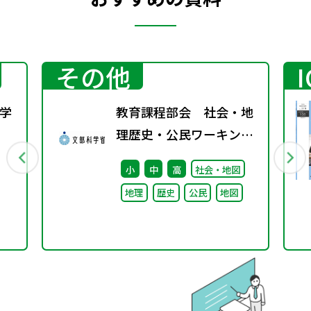
その他
学
教育課程部会 社会・地
理歴史・公民ワーキング
行
（第3回） 配付資料
小
中
高
社会・地図
地理
歴史
公民
地図