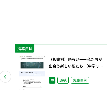
指導資料
」
（板書例）語らいーー私たちが
出会う新しい私たち （中学３
年）
中
道徳
実践事例