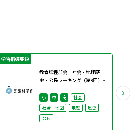
学習指導要領
学
教育課程部会 社会・地理歴
史・公民ワーキング（第9回）
配付資料
小
中
高
社会
社会・地図
地理
歴史
公民