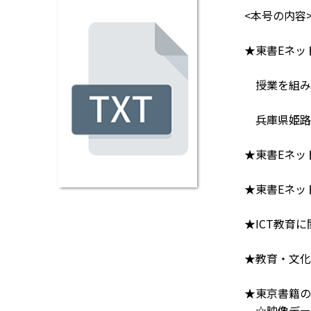
<本号の内容
★東書Eネッ
授業を組み
兵庫県姫路
★東書Eネッ
★東書Eネッ
★ICT教育
★教育・文化
★東京書籍の
☆映像デー