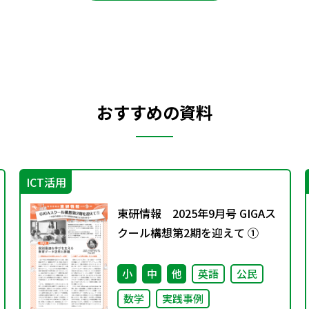
おすすめの資料
ICT活用
東研情報 2025年9月号 GIGAス
クール構想第2期を迎えて ①
小
中
他
英語
公民
数学
実践事例