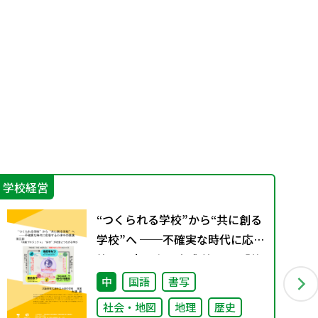
学校経営
学
“つくられる学校”から“共に創る
学校”へ ──不確実な時代に応
答する小津中の実践 第三回 「共
創プロジェクト」“好き”が社会
中
国語
書写
とつながる学び
社会・地図
地理
歴史