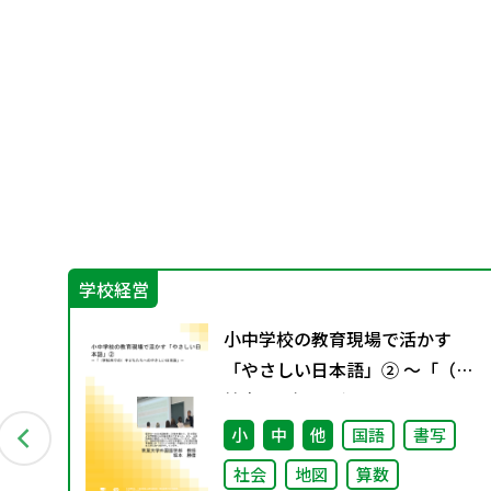
学校経営
小中学校の教育現場で活かす
やさ
「やさしい日本語」② ～「（学
校内での）子どもたちへのやさ
しい日本語」～
小
中
他
国語
書写
社会
地図
算数