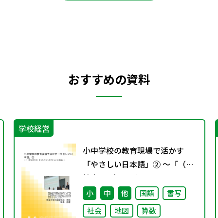
おすすめの資料
学校経営
小中学校の教育現場で活かす
「やさしい日本語」② ～「（学
校内での）子どもたちへのやさ
しい日本語」～
小
中
他
国語
書写
社会
地図
算数