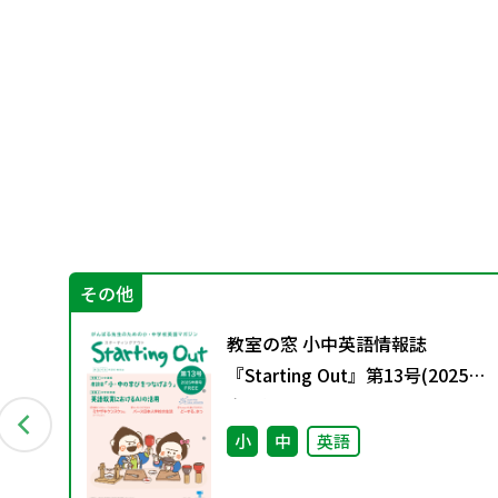
その他
教室の窓 小中英語情報誌
『Starting Out』第13号(2025年
春号)
小
中
英語