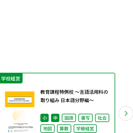
学校経営
そ
教育課程特例校 ～言語活用科の
取り組み 日本語分野編～
小
中
国語
書写
社会
地図
算数
学級経営