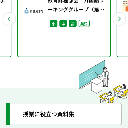
学
教育課程部会 外国語ワ
ーキンググループ（第8
行
回） 配付資料
小
中
高
英語
授業に役立つ資料集