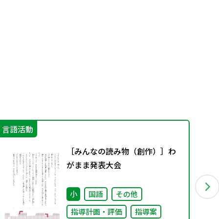
言語活動
学
［みんなの読み物（創作）］わ
がまま発表大会
小
国語
その他
指導計画・評価
指導案