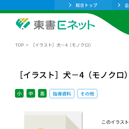
総合トップ
企
TOP
［イラスト］犬－4（モノクロ）
［イラスト］犬－4（モノクロ
小
中
高
指導資料
その他
このイラスト