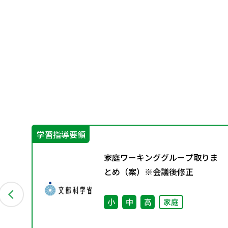
学習指導要領
の
家庭ワーキンググループ取りま
検
とめ（案）※会議後修正
小
中
高
家庭