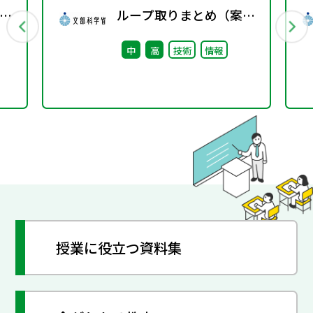
指
ループ取りまとめ（案）
第
※会議後修正
中
高
技術
情報
授業に役立つ資料集