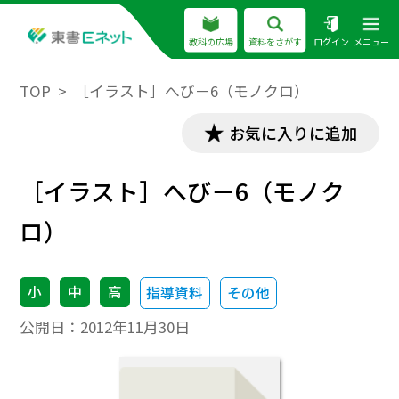
教科の広場
資料をさがす
ログイン
メニュー
TOP
［イラスト］へび－6（モノクロ）
お気に入りに追加
［イラスト］へび－6（モノク
ロ）
小
中
高
指導資料
その他
公開日：
2012年11月30日