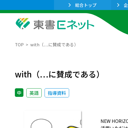
総合トップ
企
TOP
with（…に賛成である）
with（…に賛成である）
中
英語
指導資料
NEW HO