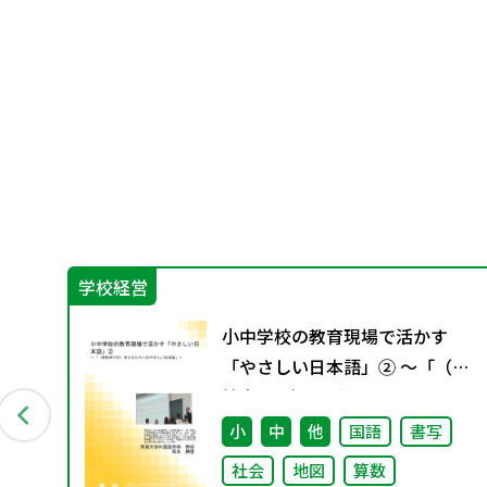
学校経営
小中学校の教育現場で活かす
26
「やさしい日本語」② ～「（学
校内での）子どもたちへのやさ
しい日本語」～
小
中
他
国語
書写
社会
地図
算数