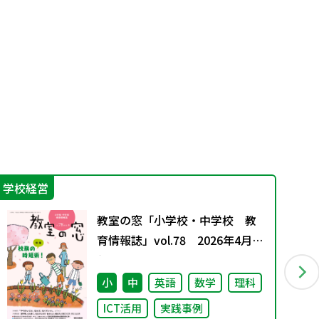
学校経営
そ
教室の窓「小学校・中学校 教
育情報誌」vol.78 2026年4月発
行
小
中
英語
数学
理科
ICT活用
実践事例