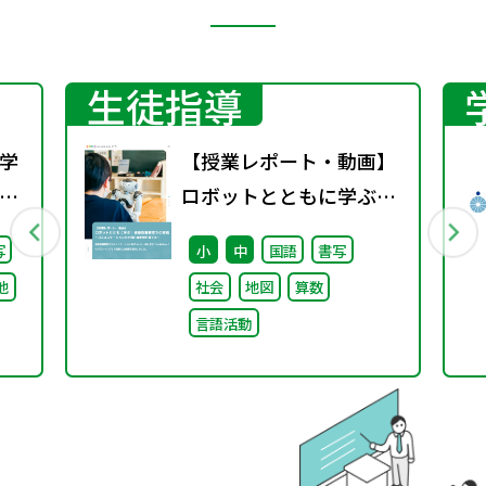
生徒指導
学
【授業レポート・動画】
校
ロボットとともに学ぶ！
）
通級指導教室での実践～
写
小
中
国語
書写
る
コミュニケーション力と
他
社会
地図
算数
け
自己肯定感を育てる～
言語活動
論