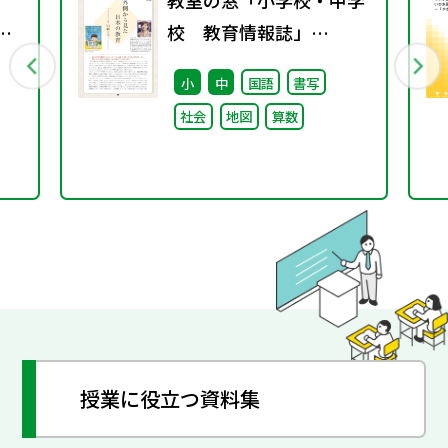
教室の窓「小学校・中学
.」
校 教育情報誌」
vol.76 2025年9月発行
小
中
国語
書写
社会
地図
算数
授業に役立つ資料集