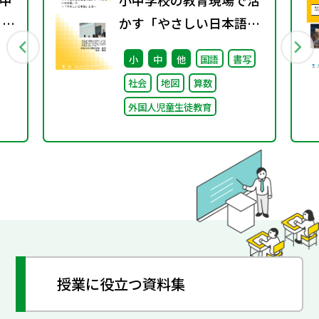
中
小中学校の教育現場で活
 ～
かす「やさしい日本語」
① ～「やさしい日本語」
小
中
他
国語
書写
とは～
社会
地図
算数
外国人児童生徒教育
授業に役立つ資料集