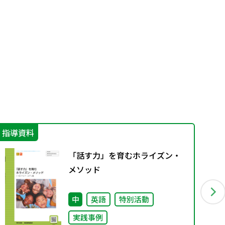
指導資料
学
「話す力」を育むホライズン・
メソッド
中
英語
特別活動
実践事例