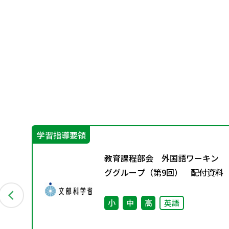
学習指導要領
教育課程部会 外国語ワーキン
やさ
ググループ（第9回） 配付資料
小
中
高
英語