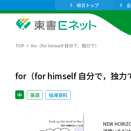
総合トップ
企
TOP
for（for himself 自分で，独力で）
for（for himself 自分で，独
中
英語
指導資料
NEW HO