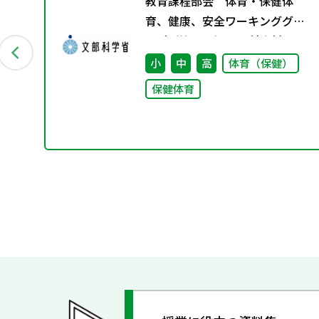
ー
教育課程部会 体育・保健体
 配
育、健康、安全ワーキンググル
ープ（第11回） 配付資料
小
中
高
体育（保健）
保健体育