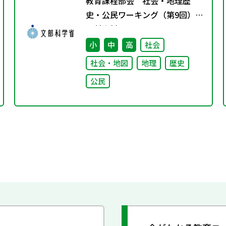
教育課程部会 社会・地理歴
史・公民ワーキング（第9回）
配付資料
小
中
高
社会
社会・地図
地理
歴史
公民