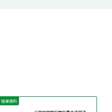
指導資料
そ