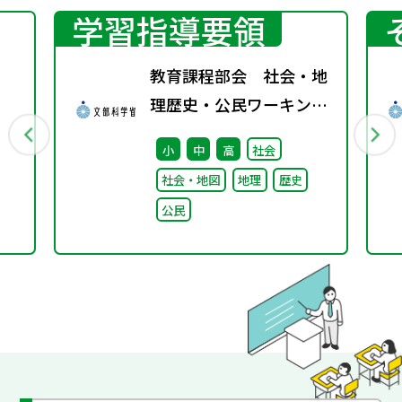
学習指導要領
教育課程部会 社会・地
理歴史・公民ワーキング
（第8回） 配付資料
小
中
高
社会
社会・地図
地理
歴史
公民