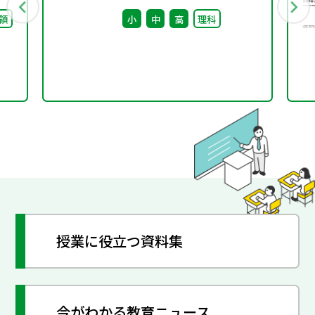
後修正
領
小
中
高
理科
授業に役立つ資料集
今がわかる教育ニュース