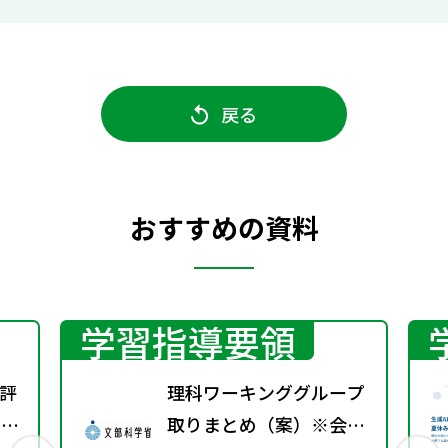
戻る
おすすめの資料
学習指導要領
評
理科ワーキンググループ
回）
取りまとめ（案）※会議