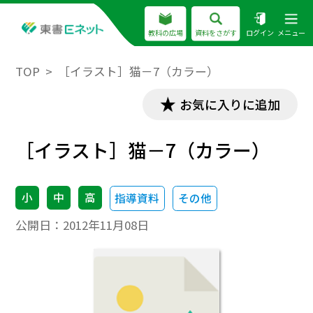
教科の広場
資料をさがす
ログイン
メニュー
TOP
［イラスト］猫－7（カラー）
お気に入りに追加
［イラスト］猫－7（カラー）
小
中
高
指導資料
その他
公開日：
2012年11月08日