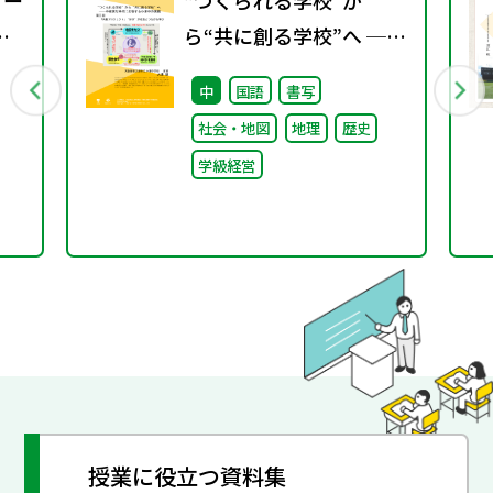
ワー
“つくられる学校”か
ら“共に創る学校”へ ──
不確実な時代に応答する
中
国語
書写
小津中の実践 第三回
社会・地図
地理
歴史
「共創プロジェク
学級経営
ト」“好き”が社会とつな
がる学び
授業に役立つ資料集