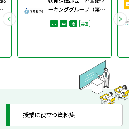
報誌
教育課程部会 外国語ワ
4号
ーキンググループ（第13
回） 配付資料
小
中
高
英語
授業に役立つ資料集