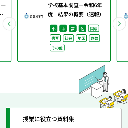
ャー
学校基本調査－令和6年
す
度 結果の概要（速報）
法
小
中
高
他
国語
て
書写
社会
地図
算数
その他
授業に役立つ資料集