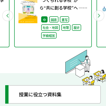
学
“つくられる学校”か
ら“共に創る学校”へ ──
行
不確実な時代に応答する
中
国語
書写
小津中の実践 第三回
社会・地図
地理
歴史
「共創プロジェク
学級経営
ト」“好き”が社会とつな
がる学び
授業に役立つ資料集