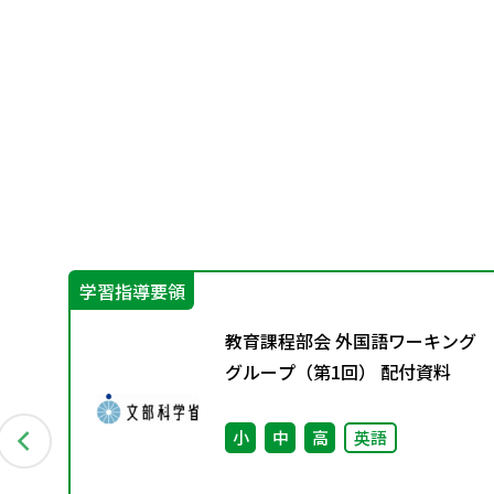
学習指導要領
教
教育課程部会 外国語ワーキング
1月発
グループ（第1回） 配付資料
会
小
中
高
英語