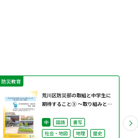
防災教育
機
荒川区防災部の取組と中学生に
期待すること③ ～取り組みと今
後への期待～
中
国語
書写
社会・地図
地理
歴史