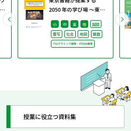
ワ
東京書籍が提案する
8
2050 年の学び場 ～東京
書籍は大阪・関西万博
小
中
高
他
国語
「大阪ヘルスケア パビリ
書写
社会
地図
算数
オン」に出展・協賛しま
プログラミング教育・STEAM教育
す～
授業に役立つ資料集