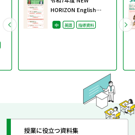
令和7年度 NEW
HORIZON English
Course ４月までに絶
中
英語
指導資料
対におさえておきたい 新
教科書の授業準備 10の
コト
授業に役立つ資料集