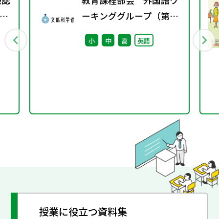
報誌
教育課程部会 外国語ワ
4号
ーキンググループ（第9
回） 配付資料
小
中
高
英語
授業に役立つ資料集