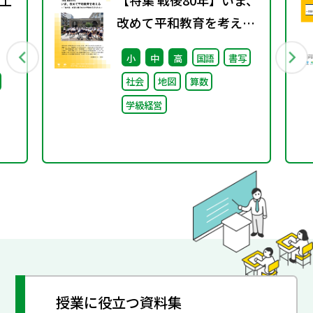
土
【特集 戦後80年】いま、
改めて平和教育を考え
る〜「あの日」を語り継
小
中
高
国語
書写
ぐ本川小学校の子どもた
社会
地図
算数
ち〜
学級経営
授業に役立つ資料集